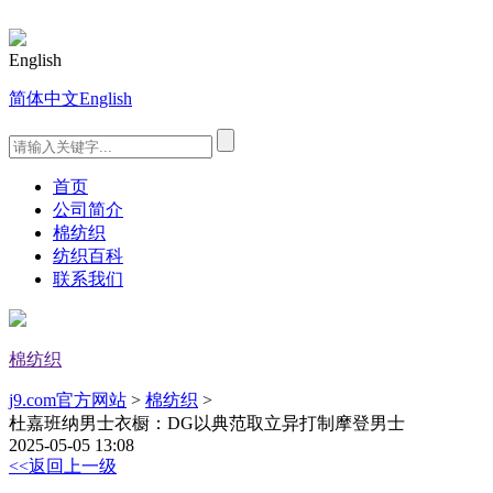
English
简体中文
English
首页
公司简介
棉纺织
纺织百科
联系我们
棉纺织
j9.com官方网站
>
棉纺织
>
杜嘉班纳男士衣橱：DG以典范取立异打制摩登男士
2025-05-05 13:08
<<返回上一级