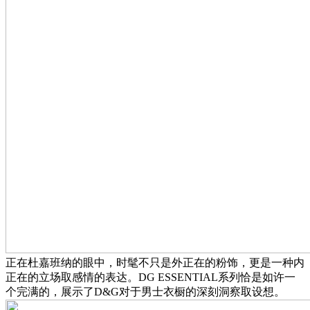
正在杜嘉班纳的眼中，时髦不只是外正在的粉饰，更是一种内
正在的立场取感情的表达。DG ESSENTIAL系列恰是如许一
个完满的，展示了D&G对于男士衣橱的深刻洞察取设想。