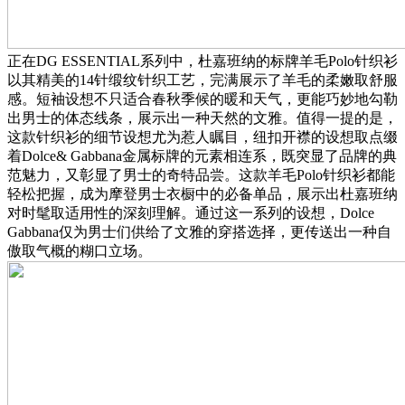
正在DG ESSENTIAL系列中，杜嘉班纳的标牌羊毛Polo针织衫
以其精美的14针缎纹针织工艺，完满展示了羊毛的柔嫩取舒服
感。短袖设想不只适合春秋季候的暖和天气，更能巧妙地勾勒
出男士的体态线条，展示出一种天然的文雅。值得一提的是，
这款针织衫的细节设想尤为惹人瞩目，纽扣开襟的设想取点缀
着Dolce& Gabbana金属标牌的元素相连系，既突显了品牌的典
范魅力，又彰显了男士的奇特品尝。这款羊毛Polo针织衫都能
轻松把握，成为摩登男士衣橱中的必备单品，展示出杜嘉班纳
对时髦取适用性的深刻理解。通过这一系列的设想，Dolce
Gabbana仅为男士们供给了文雅的穿搭选择，更传送出一种自
傲取气概的糊口立场。