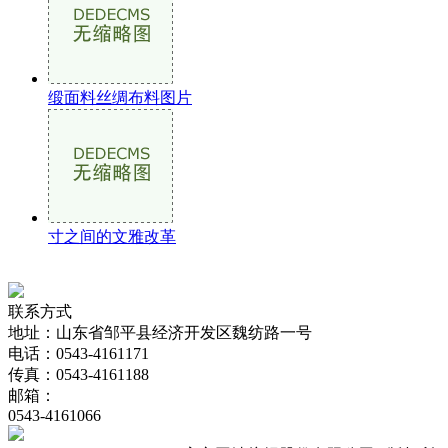
缎面料丝绸布料图片
寸之间的文雅改革
联系方式
地址：山东省邹平县经济开发区魏纺路一号
电话：0543-4161171
传真：0543-4161188
邮箱：
0543-4161066