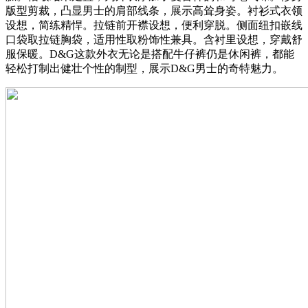
版型剪裁，凸显男士的肩部线条，展示高耸身姿。衬衫式衣领
设想，简练精悍。拉链前开襟设想，便利穿脱。侧面纽扣嵌线
口袋取拉链胸袋，适用性取粉饰性兼具。含衬里设想，穿戴舒
服保暖。D&G这款外衣无论是搭配牛仔裤仍是休闲裤，都能
轻松打制出健壮个性的制型，展示D&G男士的奇特魅力。