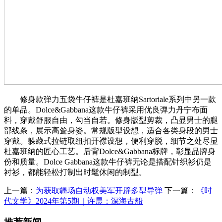
修身款弹力五袋牛仔裤是杜嘉班纳Sartoriale系列中另一款
的单品。Dolce&Gabbana这款牛仔裤采用优良弹力丹宁布面
料，穿戴舒服自由，勾当自若。修身版型剪裁，凸显男士的腿
部线条，展示高耸身姿。常规版型设想，适合各类身段的男士
穿戴。躲藏式拉链取纽扣开襟设想，便利穿脱，细节之处尽显
杜嘉班纳的匠心工艺。后背Dolce&Gabbana标牌，彰显品牌身
份和质量。Dolce Gabbana这款牛仔裤无论是搭配针织衫仍是
衬衫，都能轻松打制出时髦休闲的制型。
上一篇：
为获取疆场自动权美军开辟多型导弹
下一篇：
《时
代文学》2024年第5期｜许晨：深海古船