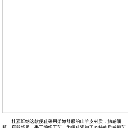
杜嘉班纳这款便鞋采用柔嫩舒服的山羊皮材质，触感细
腻，穿戴舒服。手工编织工艺，为便鞋添加了奇特的质感和艺