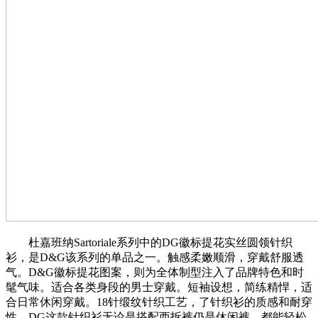
杜嘉班纳Sartoriale系列中的DG徽标提花实丝圆领针织
衫，是D&G该系列的单品之一。触感柔嫩顺滑，穿戴舒服透
气。D&G徽标提花图案，则为全体制型注入了品牌特色和时
髦气味。适合各类身段的男士穿戴。短袖设想，简练精悍，适
合日常休闲穿戴。18针缎纹针织工艺，了针织衫的质感和耐穿
性。DG这款针织衫无论是搭配西拆裤仍是休闲裤，都能轻松