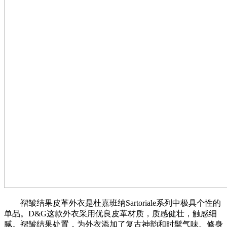
褶皱结果皮革外衣是杜嘉班纳Sartoriale系列中极具个性的
单品。D&G这款外衣采用优良皮革材质，质感健壮，触感细
腻。褶皱结果处置，为外衣添加了复古神韵和时髦气味。修身