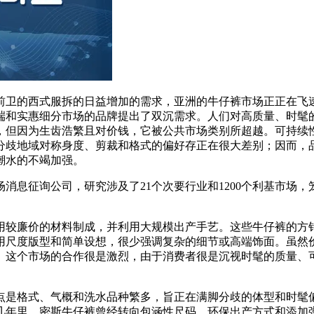
卫的西式服拆的日益增加的需求，亚洲的牛仔裤市场正正在飞速
端和实惠细分市场的品牌提出了双沉需求。人们对高质量、时髦
，但因为生齿浩繁且对价钱，它被公共市场类别所超越。可持续
分歧地域对称身度、剪裁和格式的偏好存正在很大差别；因而，
潮水的不竭加强。
征询公司，研究涉及了21个次要行业和1200个利基市场，
较廉价的材料制成，并利用大规模出产手艺。这些牛仔裤的方针
用尺度版型和简单设想，很少强调复杂的细节或高端饰面。虽然
。这个市场的合作很是激烈，由于消费者很是沉视时髦的质量、
是格式、气概和洗水品种繁多，旨正在满脚分歧的体型和时髦偏
几年里，密斯牛仔裤曾经转向包涵性尺码、环保出产方式和添加