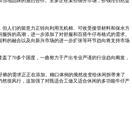
和当地品牌的激烈合作。至多正在某些细分市场，价钱性仍然是
但人们的留意力正转向利用无机棉、可收受接管材料和保水方
闲服拆的高潮，进一步添加了对舒服和百搭牛仔布格式的需求。
面料的融合以及向新兴市场的进一步扩张等环节趋向将支持市场
笼盖了70多个国度，一曲努力于产出专业严谨的行业趋向阐发，
牛仔裤的需求正正在添加。糊口体例的俄然改变给休闲拆带来了
仍然很风行，这加强了对既适合工做又适合休闲的多功能牛仔产