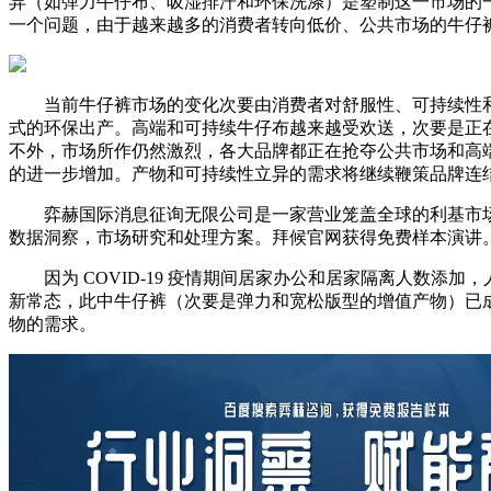
异（如弹力牛仔布、吸湿排汗和环保洗涤）是塑制这一市场的
一个问题，由于越来越多的消费者转向低价、公共市场的牛仔
当前牛仔裤市场的变化次要由消费者对舒服性、可持续性和
式的环保出产。高端和可持续牛仔布越来越受欢送，次要是正
不外，市场所作仍然激烈，各大品牌都正在抢夺公共市场和高
的进一步增加。产物和可持续性立异的需求将继续鞭策品牌连
弈赫国际消息征询无限公司是一家营业笼盖全球的利基市场消息
数据洞察，市场研究和处理方案。拜候官网获得免费样本演讲
因为 COVID-19 疫情期间居家办公和居家隔离人数添
新常态，此中牛仔裤（次要是弹力和宽松版型的增值产物）已
物的需求。