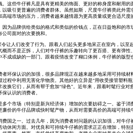
。这些牛仔裤凡是具有更精美的饰面、更好的称身度和耐用的面
，以吸引更普遍的消费者群体。虽然如斯，尺度牛仔裤类此外需
和高端市场的压力，消费者越来越情愿为更高质量或更合适尺度
因为品牌供给类似的格式和类似的价钱点，正在日益饱和的市场
布公司面对的次要挑和。
居家令让人们改变了行为。跟着人们起头更多地呆正在室内，以
气概而不是正拆，人们对牛仔裤的乐趣转向了更百搭、更有弹性
中不成或缺的一部门。跟着疫情改变了糊口体例，牛仔裤的版型
者环保认识的加强，很多品牌现正在越来越多地采用可持续材料
过程中利用无害化学物质。其他好的立异是“用收受接管塑料瓶制
常改换它们，从而有帮于愈加“绿色”。近年来，跟着时髦行业对
环保认识的消费者。
多个市场（特别是新兴经济体）增加的次要妨碍之一。鉴于消费
更廉价的牛仔品牌或快时髦产物，从而对需要高价的高端可持续
费国之一。过去几年，因为消费者对问题的认识加强，对牛仔裤
活动休闲方面。对优良和可持续牛仔裤的需求正正在增加，特别