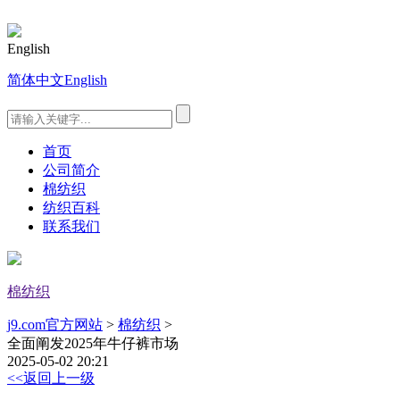
English
简体中文
English
首页
公司简介
棉纺织
纺织百科
联系我们
棉纺织
j9.com官方网站
>
棉纺织
>
全面阐发2025年牛仔裤市场
2025-05-02 20:21
<<返回上一级