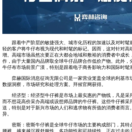
跟着中产阶层的敏捷强大、城市化历程的加速以及对时髦前
轻的客户将牛仔布视为现代和时髦的标记。因而，这对针对高
增。高端市场虽然次要正在大都会地域和敷裕的消费者中成长
作，由于大量国内品牌取全球牛仔品牌合作低价产物。此外，
牛仔布市场前景广漠，特别是跟着电子商务影响力和国际时髦
弈赫国际消息征询无限公司是一家营业笼盖全球的利基市场消息
数据洞察，市场研究和处理方案。拜候官网获得。
经济型：经济型牛仔裤是市场上最实惠的产物线，凡是采用
而不想花高价采办高端或设想师品牌的牛仔裤。这些牛仔裤采
送，特别是对于新兴市场的人们和逃求物有所值的消费者而言
异。
密斯：密斯牛仔裤是全球牛仔市场的主要构成部门，其特点
腰裤，越来越沉视舒服性、多功能性和可持续性。正在过去的