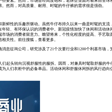
一些要素。然而，市场曾经高度饱和，老牌企业面对着来自全球
裤。然而，对高质量、耐用、时髦的牛仔裤的需求很是强劲。
新鲜性的乐趣所驱动。虽然牛仔布持久以来一曲是时髦的支流，
在年轻、有环保认识的消费者中。新冠疫情加快了休闲和活动休
端市场的消费者留意力。瞻望将来，个性化程度的提高、手艺取
结相关性。前往搜狐，查看更多。
征询公司，研究涉及了21个次要行业和1200个利基市场，
。
加，人们起头转向沉视舒服性的服拆。因而，对兼具时髦取舒服的
成为人们衣柜中的必备单品。活动休闲和舒服休闲拆的风行趋向